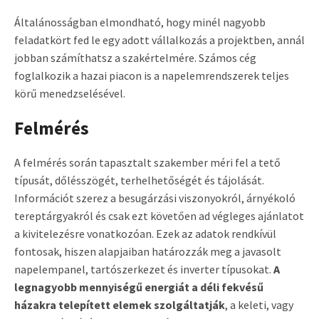
Általánosságban elmondható, hogy minél nagyobb
feladatkört fed le egy adott vállalkozás a projektben, annál
jobban számíthatsz a szakértelmére. Számos cég
foglalkozik a hazai piacon is a napelemrendszerek teljes
körű menedzselésével.
Felmérés
A felmérés során tapasztalt szakember méri fel a tető
típusát, dőlésszögét, terhelhetőségét és tájolását.
Információt szerez a besugárzási viszonyokról, árnyékoló
tereptárgyakról és csak ezt követően ad végleges ajánlatot
a kivitelezésre vonatkozóan. Ezek az adatok rendkívül
fontosak, hiszen alapjaiban határozzák meg a javasolt
napelempanel, tartószerkezet és inverter típusokat.
A
legnagyobb mennyiségű energiát a déli fekvésű
házakra telepített elemek szolgáltatják
, a keleti, vagy