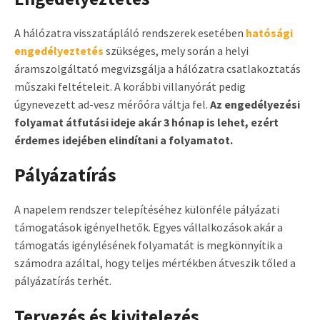
A hálózatra visszatápláló rendszerek esetében
hatósági
engedélyeztetés
szükséges, mely során a helyi
áramszolgáltató megvizsgálja a hálózatra csatlakoztatás
műszaki feltételeit. A korábbi villanyórát pedig
úgynevezett ad-vesz mérőóra váltja fel.
Az engedélyezési
folyamat átfutási ideje akár 3 hónap is lehet, ezért
érdemes idejében elindítani a folyamatot.
Pályázatírás
A napelem rendszer telepítéséhez különféle pályázati
támogatások igényelhetők. Egyes vállalkozások akár a
támogatás igénylésének folyamatát is megkönnyítik a
számodra azáltal, hogy teljes mértékben átveszik tőled a
pályázatírás terhét.
Tervezés és kivitelezés