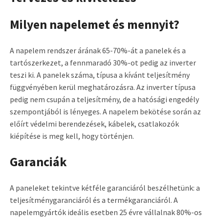
Milyen napelemet és mennyit?
A napelem rendszer árának 65-70%-át a panelek és a
tartószerkezet, a fennmaradó 30%-ot pedig az inverter
teszi ki. A panelek száma, típusa a kívánt teljesítmény
függvényében kerül meghatározásra. Az inverter típusa
pedig nem csupán a teljesítmény, de a hatósági engedély
szempontjából is lényeges. A napelem bekötése során az
előírt védelmi berendezések, kábelek, csatlakozók
kiépítése is meg kell, hogy történjen.
Garanciák
A paneleket tekintve kétféle garanciáról beszélhetünk: a
teljesítménygaranciáról és a termékgaranciáról. A
napelemgyártók ideális esetben 25 évre vállalnak 80%-os