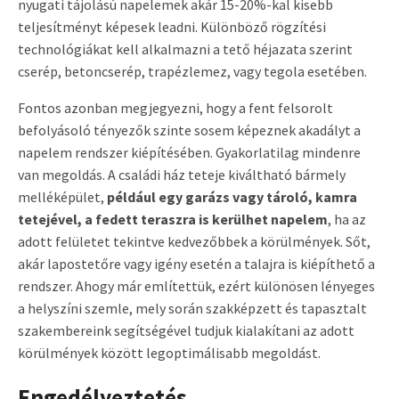
nyugati tájolású napelemek akár 15-20%-kal kisebb
teljesítményt képesek leadni. Különböző rögzítési
technológiákat kell alkalmazni a tető héjazata szerint
cserép, betoncserép, trapézlemez, vagy tegola esetében.
Fontos azonban megjegyezni, hogy a fent felsorolt
befolyásoló tényezők szinte sosem képeznek akadályt a
napelem rendszer kiépítésében. Gyakorlatilag mindenre
van megoldás. A családi ház teteje kiváltható bármely
melléképület,
például egy garázs vagy tároló, kamra
tetejével, a fedett teraszra is kerülhet napelem
, ha az
adott felületet tekintve kedvezőbbek a körülmények. Sőt,
akár lapostetőre vagy igény esetén a talajra is kiépíthető a
rendszer. Ahogy már említettük, ezért különösen lényeges
a helyszíni szemle, mely során szakképzett és tapasztalt
szakembereink segítségével tudjuk kialakítani az adott
körülmények között legoptimálisabb megoldást.
Engedélyeztetés