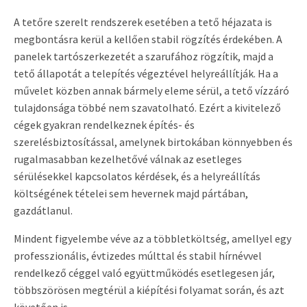
A tetőre szerelt rendszerek esetében a tető héjazata is
megbontásra kerül a kellően stabil rögzítés érdekében. A
panelek tartószerkezetét a szarufához rögzítik, majd a
tető állapotát a telepítés végeztével helyreállítják. Ha a
művelet közben annak bármely eleme sérül, a tető vízzáró
tulajdonsága többé nem szavatolható. Ezért a kivitelező
cégek gyakran rendelkeznek építés- és
szerelésbiztosítással, amelynek birtokában könnyebben és
rugalmasabban kezelhetővé válnak az esetleges
sérülésekkel kapcsolatos kérdések, és a helyreállítás
költségének tételei sem hevernek majd pártában,
gazdátlanul.
Mindent figyelembe véve az a többletköltség, amellyel egy
professzionális, évtizedes múlttal és stabil hírnévvel
rendelkező céggel való együttműködés esetlegesen jár,
többszörösen megtérül a kiépítési folyamat során, és azt