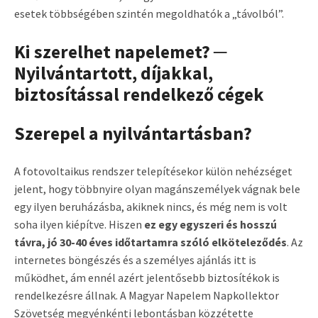
esetek többségében szintén megoldhatók a „távolból”.
Ki szerelhet napelemet? ─
Nyilvántartott, díjakkal,
biztosítással rendelkező cégek
Szerepel a nyilvántartásban?
A fotovoltaikus rendszer telepítésekor külön nehézséget
jelent, hogy többnyire olyan magánszemélyek vágnak bele
egy ilyen beruházásba, akiknek nincs, és még nem is volt
soha ilyen kiépítve. Hiszen
ez egy egyszeri és hosszú
távra, jó 30-40 éves időtartamra szóló elköteleződés
. Az
internetes böngészés és a személyes ajánlás itt is
működhet, ám ennél azért jelentősebb biztosítékok is
rendelkezésre állnak. A Magyar Napelem Napkollektor
Szövetség megyénkénti lebontásban közzétette