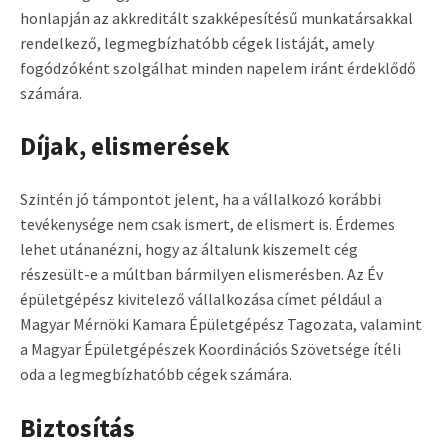
honlapján az akkreditált szakképesítésű munkatársakkal
rendelkező, legmegbízhatóbb cégek listáját, amely
fogódzóként szolgálhat minden napelem iránt érdeklődő
számára.
Díjak, elismerések
Szintén jó támpontot jelent, ha a vállalkozó korábbi
tevékenysége nem csak ismert, de elismert is. Érdemes
lehet utánanézni, hogy az általunk kiszemelt cég
részesült-e a múltban bármilyen elismerésben. Az Év
épületgépész kivitelező vállalkozása címet például a
Magyar Mérnöki Kamara Épületgépész Tagozata, valamint
a Magyar Épületgépészek Koordinációs Szövetsége ítéli
oda a legmegbízhatóbb cégek számára.
Biztosítás