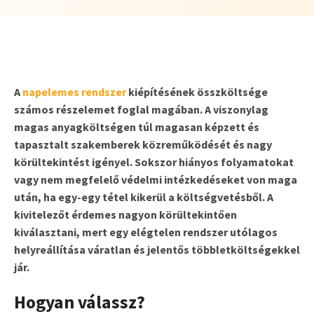
A
napelemes rendszer
kiépítésének összköltsége
számos részelemet foglal magában. A viszonylag
magas anyagköltségen túl magasan képzett és
tapasztalt szakemberek közreműködését és nagy
körültekintést igényel. Sokszor hiányos folyamatokat
vagy nem megfelelő védelmi intézkedéseket von maga
után, ha egy-egy tétel kikerül a költségvetésből. A
kivitelezőt érdemes nagyon körültekintően
kiválasztani, mert egy elégtelen rendszer utólagos
helyreállítása váratlan és jelentős többletköltségekkel
jár.
Hogyan válassz?