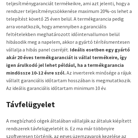
teljesítménygaranciát termékeikre, ami azt jelenti, hogy a
rendszer teljesítménycsökkenése maximum 20%-os lehet a
telepítést követő 25 éven belül. A termékgarancia pedig
arra vonatkozik, hogy amennyiben a garanciális
feltételekben meghatározott időintervallumon belül
hibásodik meg a napelem, akkor a gyártó térítésmentesen
vállalja a hibás panel cseréjét.
Ideális esetben egy gyártó
akár 20 éves termékgaranciát is vállal termékeire, így
igen árulkodó jel lehet például, ha a termékgarancia
mindössze 10-12 évre szól.
Az inverterek minősége a rájuk
vállalt garanciális időtartam hosszában is megmutatkozik.
Az ideális garanciális időtartam minimum 10 év.
Távfelügyelet
A megbízható cégek általában vállalják az általuk kiépített
rendszerek távfelügyeletét is. Ez ma már többnyire
szoftveresen történik, az egyes üzemzavarok kezelése az