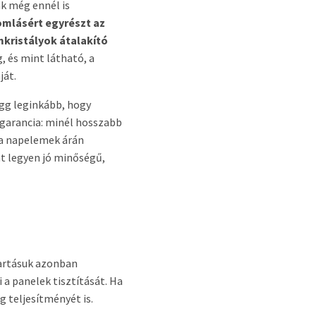
ak még ennél is
omlásért egyrészt az
kristályok átalakító
, és mint látható, a
ját.
gg leginkább, hogy
 garancia: minél hosszabb
 a napelemek árán
nt legyen jó minőségű,
tartásuk azonban
a panelek tisztítását. Ha
g teljesítményét is.