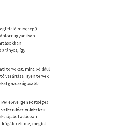
megfelelő minőségű
jánlott ugyanilyen
tartásokban
 arányos, így
ti terveket, mint például
ó vásárlása. Ilyen tervek
Sokkal gazdaságosabb
ivel eleve igen költséges
ek elkerülése érdekében
unkciójából adódóan
egdrágább eleme, megint