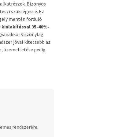
alkatrészek. Bizonyos
teszi szükségessé. Ez
ngely mentén forduló
 kialakítással 35-40%-
gyanakkor viszonylag
dszer jóval kitettebb az
b, üzemeltetése pedig
lemes rendszerére.