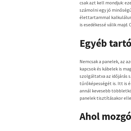
csak azt kell mondjuk: ez
számolni egy jó minőségű 
élettartammal kalkulálun
is esedékessé válik majd
Egyéb tart
Nemcsak a panelek, az az
kapcsok és kábelek is ma
szolgáltatva az időjárás 
tűrőképességét is. Itt i
annál kevesebb többletkö
panelek tisztításakor el
Ahol mozgó 