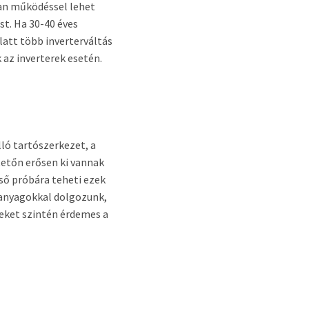
lan működéssel lehet
st. Ha 30-40 éves
att több inverterváltás
az inverterek esetén.
ló tartószerkezet, a
tetőn erősen ki vannak
eső próbára teheti ezek
panyagokkal dolgozunk,
eket szintén érdemes a