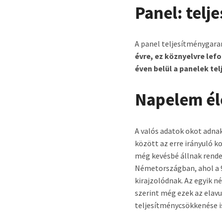
Panel: telj
A panel teljesítménygara
évre, ez köznyelvre lefo
éven belül a panelek t
Napelem él
A valós adatok okot adnak
között az erre irányuló
még kevésbé állnak rendel
Németországban, ahol a 9
kirajzolódnak. Az egyik 
szerint még ezek az elav
teljesítménycsökkenése i