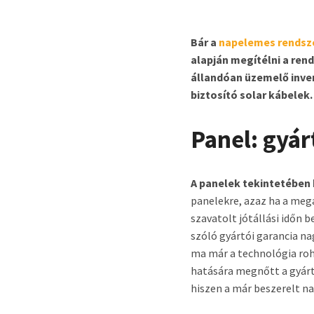
Bár a
napelemes rendsz
alapján megítélni a rend
állandóan üzemelő inver
biztosító solar kábelek.
Panel: gyár
A panelek tekintetében 
panelekre, azaz ha a meg
szavatolt jótállási időn 
szóló gyártói garancia na
ma már a technológia roh
hatására megnőtt a gyárt
hiszen a már beszerelt n