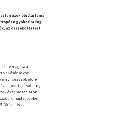
usztán ezek élettartama
strapát a gyakorlatilag
ók, az összeköttetést
kezésre magára a
tó a vásárláskor
agy még hosszabb időre
 évet „mertek” vállalni,
atok és tapasztalatok
kozódik majd a jövőben,
5-30 évet is.