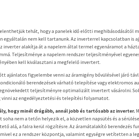
elenthetjük tehát, hogy a panelek idő előtti meghibásodásától 
 egyáltalán nem kell tartanunk. Az inverterrel kapcsolatban is a
 Az inverter alakítja át a napelem által termel egyenáramot a ház
má. Teljesítménye a napelem rendszer teljesítményével egyenes
yében kell kiválasztani a megfelelő invertert.
t ajánlatos figyelembe venni az áramigény bővülésével járó távla
ondicionáló berendezések várható telepítése vagy elektromos aut
megnövekedett teljesítményre optimalizált invertert vásárolni. 
 vinni az engedélyeztetési és telepítési folyamatot.
bály, hogy minél drágább, annál jobb és tartósabb az inverter.
M
t soha nem a tetőn helyezik el, a közvetlen napsütés és a sérülés
 tető alá, a falra kerül rögzítésre. Az áramátalakító berendezés f
mivel ez a rendszer központja, valamint egységre vetítetten a l