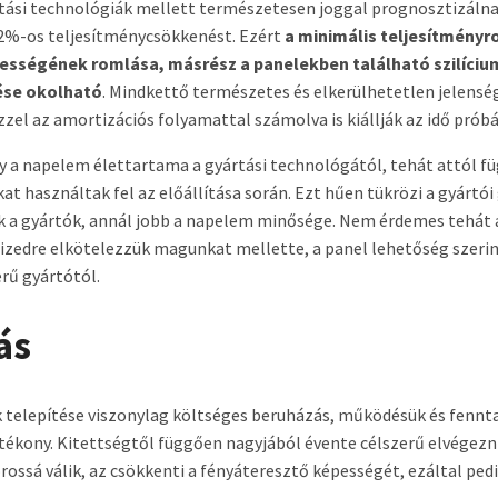
ártási technológiák mellett természetesen joggal prognosztizáln
2%-os teljesítménycsökkenést. Ezért
a minimális teljesítményr
ességének romlása, másrész a panelekben található szilícium
se okolható
. Mindkettő természetes és elkerülhetetlen jelenség
el az amortizációs folyamattal számolva is kiállják az idő próbá
 a napelem élettartama a gyártási technológától, tehát attól fü
 használtak fel az előállítása során. Ezt hűen tükrözi a gyártói
k a gyártók, annál jobb a napelem minősége. Nem érdemes tehát
tizedre elkötelezzük magunkat mellette, a panel lehetőség szeri
rű gyártótól.
ás
 telepítése viszonylag költséges beruházás, működésük és fenn
kony. Kitettségtől függően nagyjából évente célszerű elvégezni 
rossá válik, az csökkenti a fényáteresztő képességét, ezáltal pedi