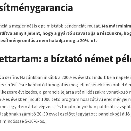
esítménygarancia
nciája még ennél is optimistább tendenciát mutat.
Ma már minim
rdítva annyit jelent, hogy a gyártó szavatolja a részünkre, ho
eljesítményromlása nem haladja meg a 20%-ot.
ettartam: a bíztató német pé
 a derűre. Hazánkban inkább a 2000-es évektől indult be a napele
 korszerűsítésre kapható támogatás megjelenésének köszönhető
kezésre évtizedes, a garancia lejárta utáni időszakra vonatkozó 
0-es években indult 1000 tető program hosszútávú eredményei m
német egyetem által végzett, és tanulmányokban publikált vizsgá
ultabbnak számító 20-30 évvel ezelőtt legyártott panelekből álló
s mindössze 5-10%-os.