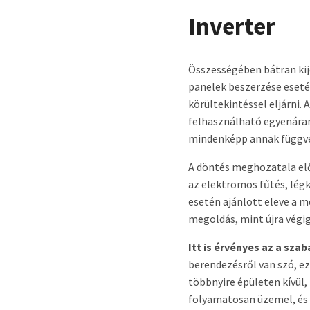
Inverter
Összességében bátran kij
panelek beszerzése esetén
körültekintéssel eljárni.
felhasználható egyenáram
mindenképp annak függvén
A döntés meghozatala előt
az elektromos fűtés, légk
esetén ajánlott eleve a 
megoldás, mint újra végig
Itt is érvényes az a sza
berendezésről van szó, ez
többnyire épületen kívül,
folyamatosan üzemel, és 