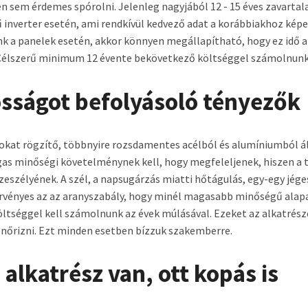
en sem érdemes spórolni. Jelenleg nagyjából 12 - 15 éves zavarta
inverter esetén, ami rendkívül kedvező adat a korábbiakhoz képe
k a panelek esetén, akkor könnyen megállapítható, hogy ez idő al
. Célszerű minimum 12 évente bekövetkező költséggel számolnunk 
ósságot befolyásoló tényezők
okat rögzítő, többnyire rozsdamentes acélból és alumíniumból ál
gas minőségi követelménynek kell, hogy megfeleljenek, hiszen a 
szeszélyének. A szél, a napsugárzás miatti hőtágulás, egy-egy jég
s érvényes az az aranyszabály, hogy minél magasabb minőségű ala
ltséggel kell számolnunk az évek múlásával. Ezeket az alkatrész
lenőrizni. Ezt minden esetben bízzuk szakemberre.
alkatrész van, ott kopás is