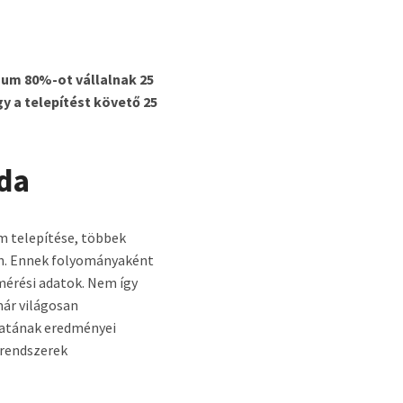
um 80%-ot vállalnak 25
gy a telepítést követő 25
lda
m telepítése, többek
en. Ennek folyományaként
mérési adatok. Nem így
ár világosan
latának eredményei
 rendszerek