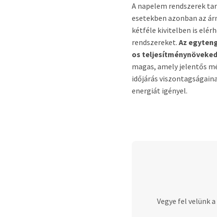
A napelem rendszerek tar
esetekben azonban az árn
kétféle kivitelben is el
rendszereket.
Az egyteng
os teljesítménynöveke
magas, amely jelentős mé
időjárás viszontagságain
energiát igényel.
Vegye fel velünk 