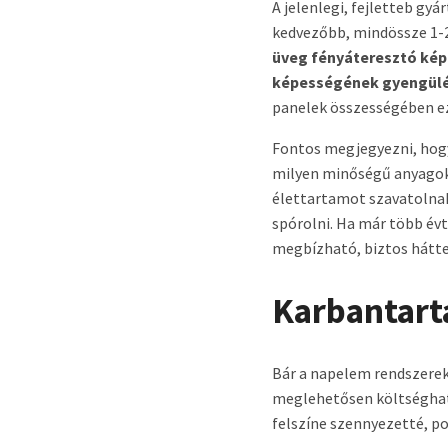
A jelenlegi, fejletteb gy
kedvezőbb, mindössze 1-
üveg fényáteresztó kép
képességének gyengülé
panelek összességében ezz
Fontos megjegyezni, hogy
milyen minőségű anyagokat
élettartamot szavatolna
spórolni. Ha már több év
megbízható, biztos hátte
Karbantart
Bár a napelem rendszerek
meglehetősen költséghaté
felszíne szennyezetté, po