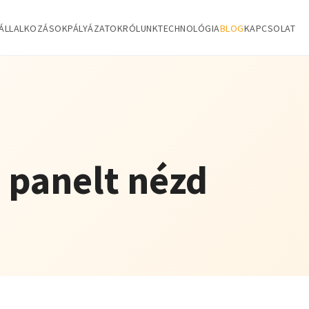
ÁLLALKOZÁSOK
PÁLYÁZATOK
RÓLUNK
TECHNOLÓGIA
BLOG
KAPCSOLAT
 panelt nézd