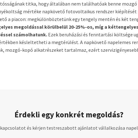
tósságának titka, hogy általában nem találhatóak benne mozgó 
yékoltság mértéke napkövető fotovoltaikus rendszer kiépítését 
érhető a piacon: megkülönböztetünk egy tengely mentén és két te
elyes megoldással körülbelül 20-25%-os, míg a kéttengelyes
déssel számolhatunk.
Ezek beruházási és fenntartási költsége u
rtékben késleltetheti a megtérülést. A napkövető napelemes ren
ak, mozgó-kopó alkatrészeket tartalmaz, ezért szervizigényeseb
Érdekli egy konkrét megoldás?
a kapcsolatot és kérjen testreszabott ajánlatot vállalkozása nape