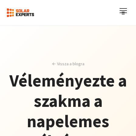
☰
← Vissza a blogra
Véleményezte a
szakma a
napelemes