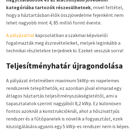
kategóriába tartozók részesülhetnek
, mivel feltétel,
hogy a háztartásban élők összjövedelme fejenként nem
lehet nagyobb mint 4, 85 millió forint évente.
A pályázattal
kapcsolatban a szakmai képviselői
fogalmazták meg észrevételeiket, melyek leginkább a
technikai részletekre terjednek ki. Ezeket vesszük sorra!
Teljesítményhatár újragondolása
A pályázat értelmében maximum 5kWp-es napelemes
rendszerek telepíthetők, ez azonban jóval elmarad egy
átlagos háztartás teljesítményszükségletétől, ami a
tapasztalatok szerint nagyjából 8,2 kWp. Ez különösen
fontos azoknál a konstrukcióknál, ahol a hőszivattyús
rendszer és a fűtőpanelek is növelik a fogyasztást, ezek
kiszolgálására ugyanis egy 5 kWp-es rendszer nem is képes.