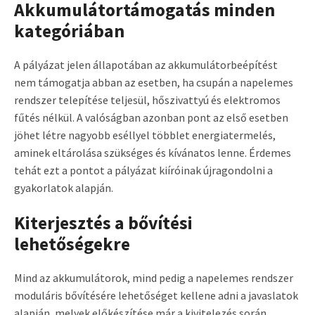
Akkumulátortámogatás minden
kategóriában
A pályázat jelen állapotában az akkumulátorbeépítést
nem támogatja abban az esetben, ha csupán a napelemes
rendszer telepítése teljesül, hőszivattyú és elektromos
fűtés nélkül. A valóságban azonban pont az első esetben
jöhet létre nagyobb eséllyel többlet energiatermelés,
aminek eltárolása szükséges és kívánatos lenne. Érdemes
tehát ezt a pontot a pályázat kiíróinak újragondolni a
gyakorlatok alapján.
Kiterjesztés a bővítési
lehetőségekre
Mind az akkumulátorok, mind pedig a napelemes rendszer
moduláris bővítésére lehetőséget kellene adni a javaslatok
alapján, melyek előkészítése már a kivitelezés során