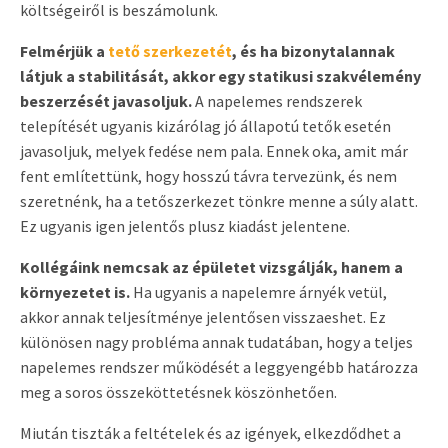
költségeiről is beszámolunk.
Felmérjük a
tető szerkezetét
, és ha bizonytalannak
látjuk a stabilitását, akkor egy statikusi szakvélemény
beszerzését javasoljuk.
A napelemes rendszerek
telepítését ugyanis kizárólag jó állapotú tetők esetén
javasoljuk, melyek fedése nem pala. Ennek oka, amit már
fent említettünk, hogy hosszú távra tervezünk, és nem
szeretnénk, ha a tetőszerkezet tönkre menne a súly alatt.
Ez ugyanis igen jelentős plusz kiadást jelentene.
Kollégáink nemcsak az épületet vizsgálják, hanem a
környezetet is.
Ha ugyanis a napelemre árnyék vetül,
akkor annak teljesítménye jelentősen visszaeshet. Ez
különösen nagy probléma annak tudatában, hogy a teljes
napelemes rendszer működését a leggyengébb határozza
meg a soros összeköttetésnek köszönhetően.
Miután tiszták a feltételek és az igények, elkezdődhet a