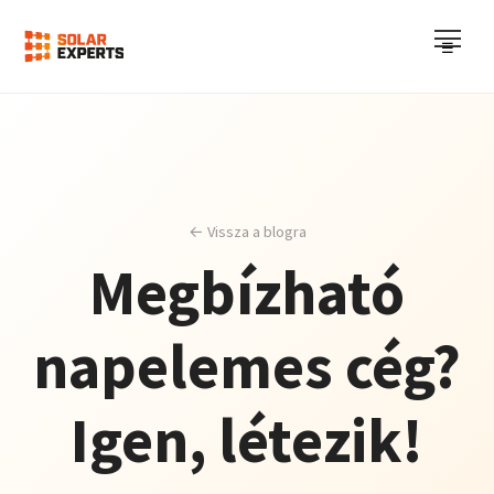
☰
← Vissza a blogra
Megbízható
napelemes cég?
Igen, létezik!