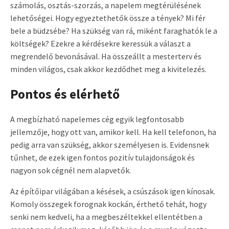
számolás, osztás-szorzás, a napelem megtérülésének
lehetőségei. Hogy egyeztethetők össze a tények? Mi fér
bele a büdzsébe? Ha szükség van rá, miként faraghatók le a
költségek? Ezekre a kérdésekre keressük a választ a
megrendelő bevonásával. Ha összeállt a mesterterv és
minden világos, csak akkor kezdődhet meg a kivitelezés.
Pontos és elérhető
A megbízható napelemes cég egyik legfontosabb
jellemzője, hogy ott van, amikor kell. Ha kell telefonon, ha
pedig arra van szükség, akkor személyesen is. Evidensnek
tűnhet, de ezek igen fontos pozitív tulajdonságok és
nagyon sok cégnél nem alapvetők.
Az építőipar világában a késések, a csúszások igen kínosak.
Komoly összegek forognak kockán, érthető tehát, hogy
senki nem kedveli, ha a megbeszéltekkel ellentétben a