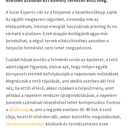
esetben azonban ezt komoly tervezés előzi meg.
A Solar Experts-nél ez a folyamat a következőképp zajlik.
Az ügyfél megkeresi cégünket, elmondja mik az
elképzelések, mennyi energiát használnak jelenleg és mi
várható a jövőben. Ezek alapján kollégáink agya már
beindulhat, a végső tervek elkészítéséhez azonban a
helyszíni felmérést nem lehet megspórolni.
Családi házak esetén a felmérés során az épületet, a tető
adottságait figyeljük, illetve azt, hogy milyen egyéb
környezeti elemek befolyásolják a napelemek működését.
Megnézzük a tető tájolását, ami ideális esetben dél felé
néz, ha ettől eltérő, akkor csökken a teljesítmény, amit
például a napelem rendszer újragondolásával, a napelem
panelek számának növelésével lehet kompenzálni. Fontos
a
dőlésszög
is, ami a legjobb esetben 30-40 fok. A tető
síkja, ha ettől eltérően dől, akkor különféle megoldásokat,
tartószerkezeteket
kínálunk és természetesen ezek