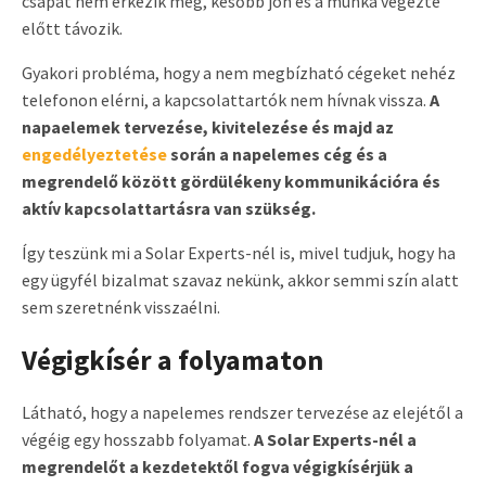
csapat nem érkezik meg, később jön és a munka végezte
előtt távozik.
Gyakori probléma, hogy a nem megbízható cégeket nehéz
telefonon elérni, a kapcsolattartók nem hívnak vissza.
A
napaelemek tervezése, kivitelezése és majd az
engedélyeztetése
során a napelemes cég és a
megrendelő között gördülékeny kommunikációra és
aktív kapcsolattartásra van szükség.
Így teszünk mi a Solar Experts-nél is, mivel tudjuk, hogy ha
egy ügyfél bizalmat szavaz nekünk, akkor semmi szín alatt
sem szeretnénk visszaélni.
Végigkísér a folyamaton
Látható, hogy a napelemes rendszer tervezése az elejétől a
végéig egy hosszabb folyamat.
A Solar Experts-nél a
megrendelőt a kezdetektől fogva végigkísérjük a