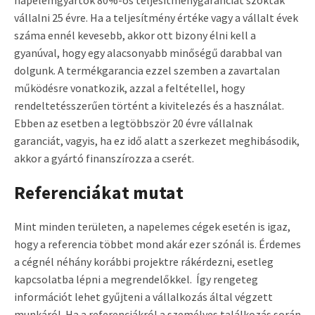
vállalni 25 évre. Ha a teljesítmény értéke vagy a vállalt évek
száma ennél kevesebb, akkor ott bizony élni kell a
gyanúval, hogy egy alacsonyabb minőségű darabbal van
dolgunk. A termékgarancia ezzel szemben a zavartalan
működésre vonatkozik, azzal a feltétellel, hogy
rendeltetésszerűen történt a kivitelezés és a használat.
Ebben az esetben a legtöbbször 20 évre vállalnak
garanciát, vagyis, ha ez idő alatt a szerkezet meghibásodik,
akkor a gyártó finanszírozza a cserét.
Referenciákat mutat
Mint minden területen, a napelemes cégek esetén is igaz,
hogy a referencia többet mond akár ezer szónál is. Érdemes
a cégnél néhány korábbi projektre rákérdezni, esetleg
kapcsolatba lépni a megrendelőkkel. Így rengeteg
információt lehet gyűjteni a vállalkozás által végzett
munkáról. Ha a referenciákról a személyes találkozás során