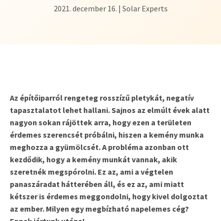
2021. december 16. | Solar Experts
Az építőiparról rengeteg rosszízű pletykát, negatív
tapasztalatot lehet hallani. Sajnos az elmúlt évek alatt
nagyon sokan rájöttek arra, hogy ezen a területen
érdemes szerencsét próbálni, hiszen a kemény munka
meghozza a gyümölcsét. A probléma azonban ott
kezdődik, hogy a kemény munkát vannak, akik
szeretnék megspórolni. Ez az, ami a végtelen
panaszáradat hátterében áll, és ez az, ami miatt
kétszer is érdemes meggondolni, hogy kivel dolgoztat
az ember. Milyen egy megbízható napelemes cég?