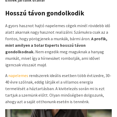
Ennek jártunk utána!
Hosszú távon gondolkodik
A gyors hasznot hajtó napelemes cégek minél rövidebb idő
alatt akarnak nagy hasznot realizálni. Számukra csak az a
fontos, hogy pörögjenek a munkák, bármi áron.
A profik,
mint amilyen a Solar Experts hosszú távon
gondolkodnak.
Nem engedik meg maguknak a hanyag
munkát, mivel így a hírnevüket rombolják, ami idővel
igencsak visszaüt majd.
A
napelemes
rendszerek ideális esetben több évtizedre, 30-
40 évre szólnak, eddig látják el a villamos energia
termelését a háztartásban. A kivitelezés során mi is ezt
tartjuk a szemünk előtt. Olyan minőségben dolgozunk,
ahogy azt a saját otthonunk esetén is tennénk.