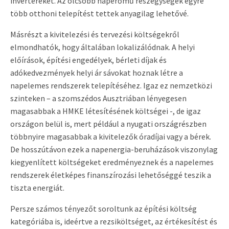
invertereket. Az olcsóbb naperőmű részegységek egyre
több otthoni telepítést tettek anyagilag lehetővé.
Másrészt a kivitelezési és tervezési költségekről
elmondhatók, hogy általában lokalizálódnak. A helyi
előírások, építési engedélyek, bérleti díjak és
adókedvezmények helyi ár sávokat hoznak létre a
napelemes rendszerek telepítéséhez. Igaz ez nemzetközi
szinteken – a szomszédos Ausztriában lényegesen
magasabbak a HMKE létesítésének költségei -, de igaz
országon belül is, mert például a nyugati országrészben
többnyire magasabbak a kivitelezők óradíjai vagy a bérek.
De hosszútávon ezek a napenergia-beruházások viszonylag
kiegyenlített költségeket eredményeznek és a napelemes
rendszerek életképes finanszírozási lehetőséggé teszik a
tiszta energiát.
Persze számos tényezőt soroltunk az építési költség
kategóriába is, ideértve a rezsiköltséget, az értékesítést és