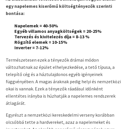
egy napelemes kiserőmű költségtényezők szerinti
bontása:
Napelemek = 40-50%
Egyéb villamos anyagköltségek = 20-25%
Tervezés és kivitelezés díja = 8-13 %
Rögzítő elemek = 10-15%
Inverter = 7-12%
Természetesen ezek a tényezők drámai módon
változhatnak az épület elhelyezkedése, a tető típusa, a
telepítő cég és a háztulajdonos egyéb igényeinek
függvényében. A magas áraknak pedig helyi és nemzetközi
okai is vannak. Ezek a tényezők ráadásul időnként
ellentétes irányba is húzhatják a napelemes rendszerek
átlagárát.
Egyrészt a nemzetközi kereskedelmi verseny korábban
olcsóbbá tette a hardvereket, azaz a napelemeket és