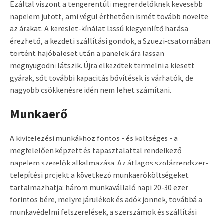
Ezáltal viszont a tengerentúli megrendelőknek kevesebb
napelem jutott, ami végül érthetően ismét tovább növelte
az árakat. A kereslet-kínálat lassú kiegyenlítő hatása
érezhető, a kezdeti szállítási gondok, a Szuezi-csatornában
történt hajóbaleset után a panelek ára lassan
megnyugodni látszik. Újra elkezdtek termelni a kiesett
gyárak, sőt további kapacitás bővítések is várhatók, de
nagyobb csökkenésre idén nem lehet számítani.
Munkaerő
A kivitelezési munkákhoz fontos - és költséges - a
megfelelően képzett és tapasztalattal rendelkező
napelem szerelők alkalmazása. Az átlagos szolárrendszer-
telepítési projekt a következő munkaerőköltségeket
tartalmazhatja: három munkavállaló napi 20-30 ezer
forintos bére, melyre járulékok és adók jönnek, továbbá a
munkavédelmi felszerelések, a szerszámok és szállítási