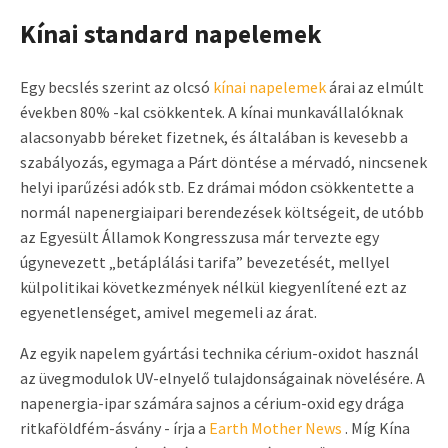
Kínai standard napelemek
Egy becslés szerint az olcsó
kínai napelemek
árai az elmúlt
években 80% -kal csökkentek. A kínai munkavállalóknak
alacsonyabb béreket fizetnek, és általában is kevesebb a
szabályozás, egymaga a Párt döntése a mérvadó, nincsenek
helyi iparűzési adók stb. Ez drámai módon csökkentette a
normál napenergiaipari berendezések költségeit, de utóbb
az Egyesült Államok Kongresszusa már tervezte egy
úgynevezett „betáplálási tarifa” bevezetését, mellyel
külpolitikai következmények nélkül kiegyenlítené ezt az
egyenetlenséget, amivel megemeli az árat.
Az egyik napelem gyártási technika cérium-oxidot használ
az üvegmodulok UV-elnyelő tulajdonságainak növelésére. A
napenergia-ipar számára sajnos a cérium-oxid egy drága
ritkaföldfém-ásvány - írja a
Earth Mother News
. Míg Kína