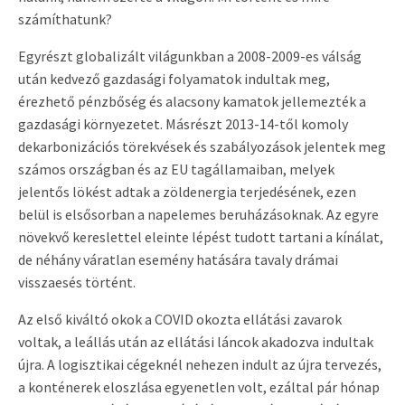
számíthatunk?
Egyrészt globalizált világunkban a 2008-2009-es válság
után kedvező gazdasági folyamatok indultak meg,
érezhető pénzbőség és alacsony kamatok jellemezték a
gazdasági környezetet. Másrészt 2013-14-től komoly
dekarbonizációs törekvések és szabályozások jelentek meg
számos országban és az EU tagállamaiban, melyek
jelentős lökést adtak a zöldenergia terjedésének, ezen
belül is elsősorban a napelemes beruházásoknak. Az egyre
növekvő kereslettel eleinte lépést tudott tartani a kínálat,
de néhány váratlan esemény hatására tavaly drámai
visszaesés történt.
Az első kiváltó okok a COVID okozta ellátási zavarok
voltak, a leállás után az ellátási láncok akadozva indultak
újra. A logisztikai cégeknél nehezen indult az újra tervezés,
a konténerek eloszlása egyenetlen volt, ezáltal pár hónap