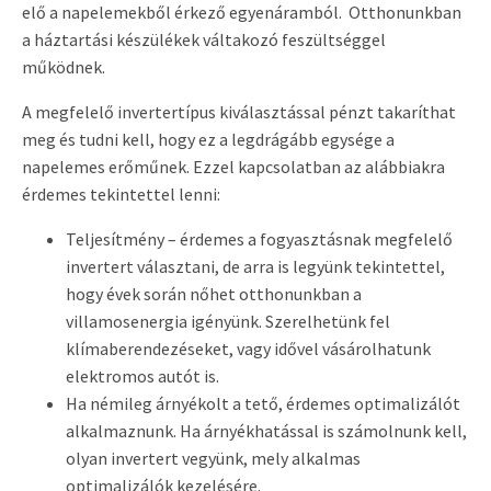
elő a napelemekből érkező egyenáramból. Otthonunkban
a háztartási készülékek váltakozó feszültséggel
működnek.
A megfelelő invertertípus kiválasztással pénzt takaríthat
meg és tudni kell, hogy ez a legdrágább egysége a
napelemes erőműnek. Ezzel kapcsolatban az alábbiakra
érdemes tekintettel lenni:
Teljesítmény – érdemes a fogyasztásnak megfelelő
invertert választani, de arra is legyünk tekintettel,
hogy évek során nőhet otthonunkban a
villamosenergia igényünk. Szerelhetünk fel
klímaberendezéseket, vagy idővel vásárolhatunk
elektromos autót is.
Ha némileg árnyékolt a tető, érdemes optimalizálót
alkalmaznunk. Ha árnyékhatással is számolnunk kell,
olyan invertert vegyünk, mely alkalmas
optimalizálók kezelésére.