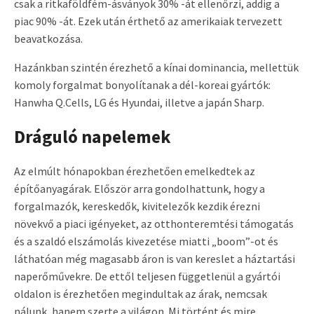
csak a ritkaföldfém-ásványok 30% -át ellenőrzi, addig a
piac 90% -át. Ezek után érthető az amerikaiak tervezett
beavatkozása.
Hazánkban szintén érezhető a kínai dominancia, mellettük
komoly forgalmat bonyolítanak a dél-koreai gyártók:
Hanwha Q.Cells, LG és Hyundai, illetve a japán Sharp.
Dráguló napelemek
Az elmúlt hónapokban érezhetően emelkedtek az
építőanyagárak. Először arra gondolhattunk, hogy a
forgalmazók, kereskedők, kivitelezők kezdik érezni
növekvő a piaci igényeket, az otthonteremtési támogatás
és a szaldó elszámolás kivezetése miatti „boom”-ot és
láthatóan még magasabb áron is van kereslet a háztartási
naperőművekre. De ettől teljesen függetlenül a gyártói
oldalon is érezhetően megindultak az árak, nemcsak
nálunk, hanem szerte a világon. Mi történt és mire