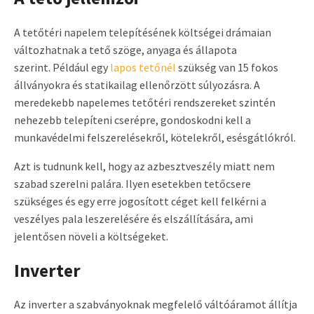
A tetőtéri napelem telepítésének költségei drámaian
változhatnak a tető szöge, anyaga és állapota
szerint. Például egy
lapos tetőnél
szükség van 15 fokos
állványokra és statikailag ellenőrzött súlyozásra. A
meredekebb napelemes tetőtéri rendszereket szintén
nehezebb telepíteni cserépre, gondoskodni kell a
munkavédelmi felszerelésekről, kötelekről, esésgátlókról.
Azt is tudnunk kell, hogy az azbesztveszély miatt nem
szabad szerelni palára. Ilyen esetekben tetőcsere
szükséges és egy erre jogosított céget kell felkérni a
veszélyes pala leszerelésére és elszállítására, ami
jelentősen növeli a költségeket.
Inverter
Az inverter a szabványoknak megfelelő váltóáramot állítja