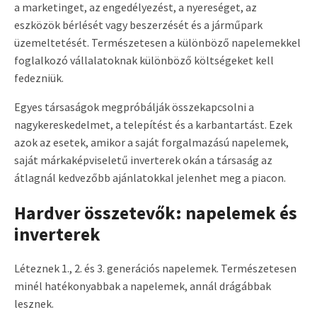
a marketinget, az engedélyezést, a nyereséget, az
eszközök bérlését vagy beszerzését és a járműpark
üzemeltetését. Természetesen a különböző napelemekkel
foglalkozó vállalatoknak különböző költségeket kell
fedezniük.
Egyes társaságok megpróbálják összekapcsolni a
nagykereskedelmet, a telepítést és a karbantartást. Ezek
azok az esetek, amikor a saját forgalmazású napelemek,
saját márkaképviseletű inverterek okán a társaság az
átlagnál kedvezőbb ajánlatokkal jelenhet meg a piacon.
Hardver összetevők: napelemek és
inverterek
Léteznek 1., 2. és 3. generációs napelemek. Természetesen
minél hatékonyabbak a napelemek, annál drágábbak
lesznek.