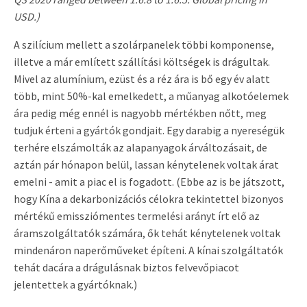
USD.)
A szilícium mellett a szolárpanelek többi komponense,
illetve a már említett szállítási költségek is drágultak.
Mivel az alumínium, ezüst és a réz ára is bő egy év alatt
több, mint 50%-kal emelkedett, a műanyag alkotóelemek
ára pedig még ennél is nagyobb mértékben nőtt, meg
tudjuk érteni a gyártók gondjait. Egy darabig a nyereségük
terhére elszámolták az alapanyagok árváltozásait, de
aztán pár hónapon belül, lassan kénytelenek voltak árat
emelni - amit a piac el is fogadott. (Ebbe az is be játszott,
hogy Kína a dekarbonizációs célokra tekintettel bizonyos
mértékű emissziómentes termelési arányt írt elő az
áramszolgáltatók számára, ők tehát kénytelenek voltak
mindenáron naperőműveket építeni. A kínai szolgáltatók
tehát dacára a drágulásnak biztos felvevőpiacot
jelentettek a gyártóknak.)