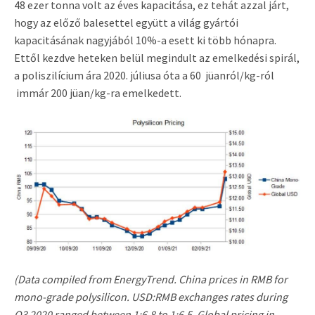
48 ezer tonna volt az éves kapacitása, ez tehát azzal járt,
hogy az előző balesettel együtt a világ gyártói
kapacitásának nagyjából 10%-a esett ki több hónapra.
Ettől kezdve heteken belül megindult az emelkedési spirál,
a poliszilícium ára 2020. júliusa óta a 60 jüanról/kg-ról
immár 200 jüan/kg-ra emelkedett.
(Data compiled from EnergyTrend. China prices in RMB for
mono-grade polysilicon. USD:RMB exchanges rates during
Q3 2020 ranged between 1:6.8 to 1:6.5. Global pricing in