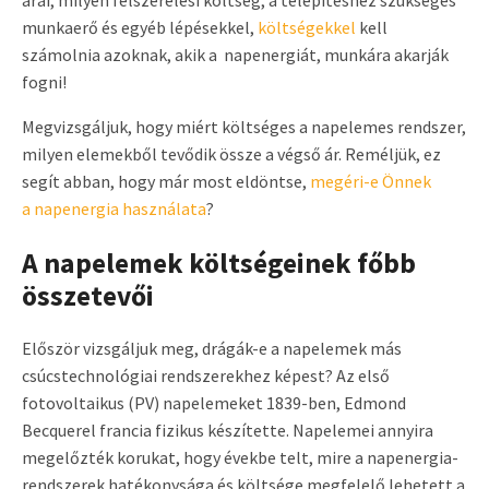
árai, milyen felszerelési költség, a telepítéshez szükséges
munkaerő és egyéb lépésekkel,
költségekkel
kell
számolnia azoknak, akik a napenergiát, munkára akarják
fogni!
Megvizsgáljuk, hogy miért költséges a napelemes rendszer,
milyen elemekből tevődik össze a végső ár. Reméljük, ez
segít abban, hogy már most eldöntse,
megéri-e Önnek
a napenergia használata
?
A napelemek költségeinek főbb
összetevői
Először vizsgáljuk meg, drágák-e a napelemek más
csúcstechnológiai rendszerekhez képest? Az első
fotovoltaikus (PV) napelemeket 1839-ben, Edmond
Becquerel francia fizikus készítette. Napelemei annyira
megelőzték korukat, hogy évekbe telt, mire a napenergia-
rendszerek hatékonysága és költsége megfelelő lehetett a