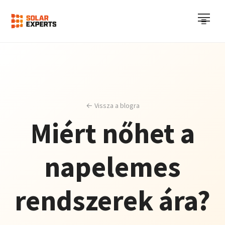
☰
← Vissza a blogra
Miért nőhet a
napelemes
rendszerek ára?