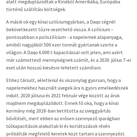
alatt megduplázódtak a Kínából Amerikába, Európába
történő szállítási költségek.
A másik ok egy kínai szilíciumgyárban, a Daqo cégnél
bekövetkezett tűzre vezethető vissza. A szilícium –
pontosabban a poliszilícium - a napelemek alapanyaga,
amiből nagyjából 500 ezer tonnát gyártanak szerte a
világon. A Daqo 6.000 t kapacitással volt jelen, ami azért
már számottevő mennyiségnek számít, és a 2020. július 7-ei
eset után hosszú kiesésre lehetett számítani.
Ehhez társult, véletlenül és viszonylag gyorsan, hogy a
napelemekhez használt üvegek ára is gyors emelkedésnek
indult. 2020 júliusa és 2021 február vége között az áruk
majdnem megduplázódott. Ennek fő oka, hogy a kínai
kormány még 2018-ban betiltotta az üveggyártás
bővítését, mert ebben az erősen szennyező iparágban
túlkapacitások alakultak ki és korlátozások révén
próbálták megfelelő keretek közt tartani a szennyezést.