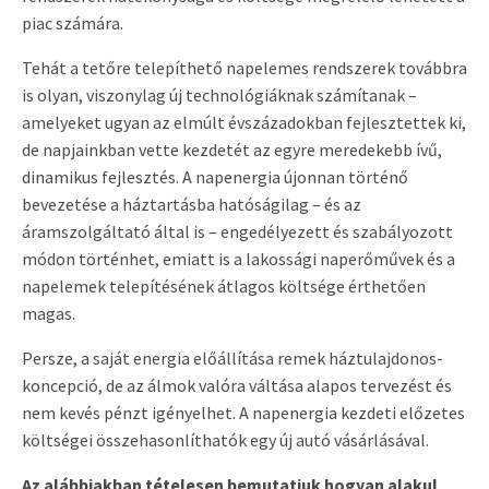
piac számára.
Tehát a tetőre telepíthető napelemes rendszerek továbbra
is olyan, viszonylag új technológiáknak számítanak –
amelyeket ugyan az elmúlt évszázadokban fejlesztettek ki,
de napjainkban vette kezdetét az egyre meredekebb ívű,
dinamikus fejlesztés. A napenergia újonnan történő
bevezetése a háztartásba hatóságilag – és az
áramszolgáltató által is – engedélyezett és szabályozott
módon történhet, emiatt is a lakossági naperőművek és a
napelemek telepítésének átlagos költsége érthetően
magas.
Persze, a saját energia előállítása remek háztulajdonos-
koncepció, de az álmok valóra váltása alapos tervezést és
nem kevés pénzt igényelhet. A napenergia kezdeti előzetes
költségei összehasonlíthatók egy új autó vásárlásával.
Az alábbiakban tételesen bemutatjuk hogyan alakul