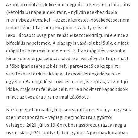
Azonban miután időközben megnőtt a kereslet a bifaciális
(kétoldalú) napelemek iránt, - nyilván ezekhez dupla
mennyiségű üveg kell - ezzel a kereslet-növekedéssel nem
tudott lépést tartani a központi szabályozással
lekorlátozott üvegipar, tehát elkezdtek drágulni eleinte a
bifaciális napelemek. A piac így is vásárolt belőlük, emiatt
drágultak a normál napelemek is. Ez a drágulás viszont a
kínai zöldenergia célokat kezdte el veszélyeztetni, emiatt
a főbb ipari szereplők és helyi pártvezetők a központi
vezetéshez fordultak kapacitásbővítés engedélyezése
ügyében. Az engedélyt rövidesen meg is kapták, viszont jó
időbe, majdnem fél évbe telt, mire a bővített kapacitások
miatt az üveg ára újra normalizálódott.
Közben egy harmadik, teljesen váratlan esemény – egyesek
szerint szabotázs – végleg megindította a gyártói
válságot: 2020. július 19-én robbanássorozat rázta meg a
hszincsiangi GCL poliszilícium gyárat. A gyárnak korábban