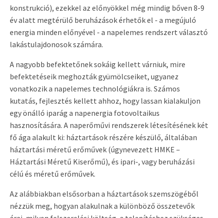
konstrukció), ezekkel az előnyökkel még mindig bőven 8-9
év alatt megtérülő beruházások érhetők el - a megújuló
energia minden előnyével - a napelemes rendszert választó
lakástulajdonosok számára.
A nagyobb befektetőnek sokáig kellett várniuk, mire
befektetéseik meghozták gyümölcseiket, ugyanez
vonatkozik a napelemes technológiákra is. Számos
kutatás, fejlesztés kellett ahhoz, hogy lassan kialakuljon
egy önálló iparág a napenergia fotovoltaikus
hasznosítására. A naperőművi rendszerek létesítésének két
fő ága alakult ki: háztartások részére készülő, általában
háztartási méretű erőművek (úgynevezett HMKE –
Háztartási Méretű Kiserőmű), és ipari-, vagy beruházási
célú és méretű erőművek.
Az alábbiakban elsősorban a háztartások szemszögéből
nézzük meg, hogyan alakulnak a különböző összetevők