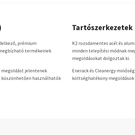
)
Tartószerkezetek
endelkező, prémium
K2 rozsdamentes acél és alum
n megbízható termékeinek
minden telepítési módnak megf
megoldásokat dolgoztak ki.
jó megoldást jelentenek
Enerack és Cleanergy minőségi
ak köszönhetően használhatók
költséghatékony megoldások üz