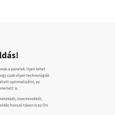
ldás!
nak a panelek. Ilyen lehet
 hogy csak olyan technológiát
ételt optimalizálni, az
mellett is.
nelekből, inverterekből,
oldás hosszú távon is az Ön