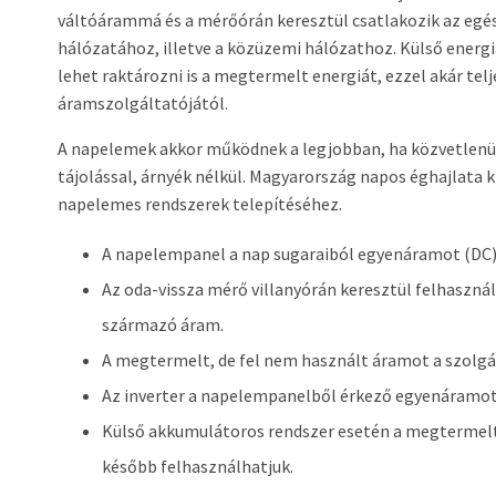
váltóárammá és a mérőórán keresztül csatlakozik az egés
hálózatához, illetve a közüzemi hálózathoz. Külső energi
lehet raktározni is a megtermelt energiát, ezzel akár te
áramszolgáltatójától.
A napelemek akkor működnek a legjobban, ha közvetlenül
tájolással, árnyék nélkül. Magyarország napos éghajlata 
napelemes rendszerek telepítéséhez.
A napelempanel a nap sugaraiból egyenáramot (DC) á
Az oda-vissza mérő villanyórán keresztül felhasználá
származó áram.
A megtermelt, de fel nem használt áramot a szolgál
Az inverter a napelempanelből érkező egyenáramot
Külső akkumulátoros rendszer esetén a megtermelt
később felhasználhatjuk.