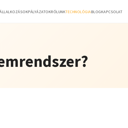
ÁLLALKOZÁSOK
PÁLYÁZATOK
RÓLUNK
TECHNOLÓGIA
BLOG
KAPCSOLAT
lemrendszer?