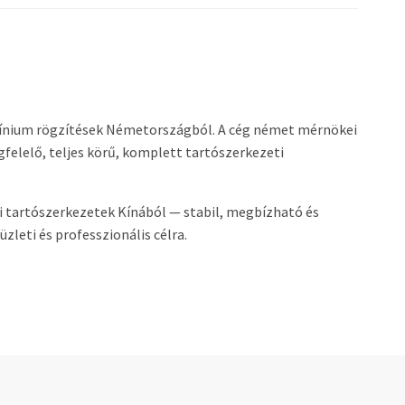
ínium rögzítések Németországból. A cég német mérnökei
elelő, teljes körű, komplett tartószerkezeti
 tartószerkezetek Kínából — stabil, megbízható és
leti és professzionális célra.