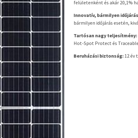
felületenként és akár 20,1% h
Innovatív, bármilyen időjárá
bármilyen időjárás esetén, kiv
Tartósan nagy teljesítmény:
Hot-Spot Protect és Traceabl
Beruházási biztonság:
12 év 