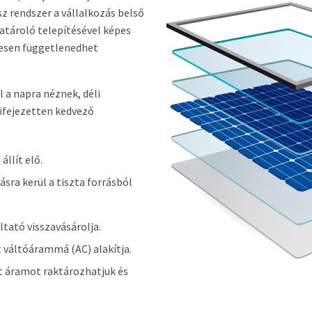
z rendszer a vállalkozás belső
atároló telepítésével képes
ljesen függetlenedhet
 a napra néznek, déli
kifejezetten kedvező
llít elő.
sra kerül a tiszta forrásból
tató visszavásárolja.
 váltóárammá (AC) alakítja.
 áramot raktározhatjuk és