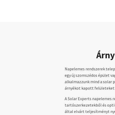
Árny
Napelemes rendszerek telepí
egy új szomszédos épület vag
alkalmazzunk mind a solar p
árnyékot kapott felületeket 
A Solar Experts napelemes r
tartószerkezetekből és optim
által elvárt teljesítményt ny