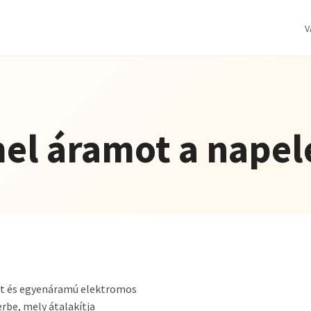
V
el áramot a nape
át és egyenáramú elektromos
erbe, mely átalakítja