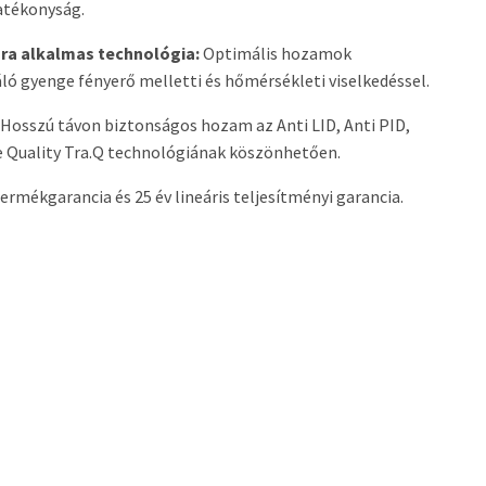
atékonyság.
sra alkalmas technológia:
Optimális hozamok
áló gyenge fényerő melletti és hőmérsékleti viselkedéssel.
Hosszú távon biztonságos hozam az Anti LID, Anti PID,
e Quality Tra.Q technológiának köszönhetően.
termékgarancia és 25 év lineáris teljesítményi garancia.