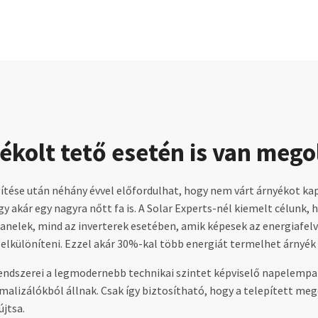
ékolt tető esetén is van mego
tése után néhány évvel előfordulhat, hogy nem várt árnyékot kap
y akár egy nagyra nőtt fa is. A Solar Experts-nél kiemelt célunk,
anelek, mind az inverterek esetében, amik képesek az energiafelv
elkülöníteni. Ezzel akár 30%-kal több energiát termelhet árnyék 
endszerei a legmodernebb technikai szintet képviselő napelempa
alizálókból állnak. Csak így biztosítható, hogy a telepített meg
újtsa.