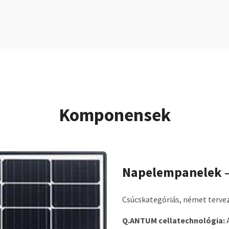
Komponensek
Napelempanelek —
Csúcskategóriás, német tervez
Q.ANTUM cellatechnológia:
A