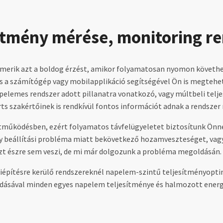
ítmény mérése, monitoring r
merik azt a boldog érzést, amikor folyamatosan nyomon követhet
 és a számítógép vagy mobilapplikáció segítségével Ön is megtehe
apelemes rendszer adott pillanatra vonatkozó, vagy múltbeli telj
rts szakértőinek is rendkívül fontos információt adnak a rendsze
tműködésben, ezért folyamatos távfelügyeletet biztosítunk Önne
gy beállítási probléma miatt bekövetkező hozamveszteséget, vagy 
 ezt észre sem veszi, de mi már dolgozunk a probléma megoldásán.
pítésre kerülő rendszereknél napelem-szintű teljesítményoptim
ldásával minden egyes napelem teljesítménye és halmozott ene