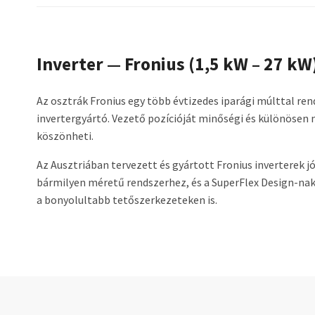
Inverter — Fronius (1,5 kW – 27 kW
Az osztrák Fronius egy több évtizedes iparági múlttal r
invertergyártó. Vezető pozícióját minőségi és különöse
köszönheti.
Az Ausztriában tervezett és gyártott Fronius inverterek 
bármilyen méretű rendszerhez, és a SuperFlex Design-n
a bonyolultabb tetőszerkezeteken is.