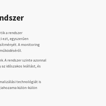
endszer
ik a rendszer
ti ezt, egyszerűen
esítményét. A monitoring
r működéséről.
k. A rendszer szinte azonnal
az időszakos leállást, és
alizálási technológiát is
rgiahozama külön-külön