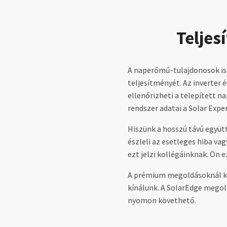
Teljes
A naperőmű-tulajdonosok is
teljesítményét. Az inverter
ellenőrizheti a telepített n
rendszer adatai a Solar Expe
Hiszünk a hosszú távú együt
észleli az esetleges hiba va
ezt jelzi kollégáinknak. Ön
A prémium megoldásoknál kié
kínálunk. A SolarEdge mego
nyomon követhető.